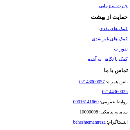
چارت سازمانی
حمایت از بهشت
کمک های نقدی
کمک های غیر نقدی
نذورات
کمک با نگاهی به آینده
تماس با ما
تلفن همراه:
02148000057
02144360025
روابط عمومی:
09016141660
سامانه پیامکی: 10000008
اینستاگرام:
beheshtemamreza