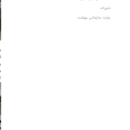
نذورات
چارت سازمانی بهشت
د
ا
ب
ک